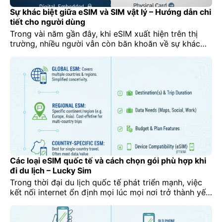
Sự khác biệt giữa eSIM và SIM vật lý – Hướng dẫn chi
tiết cho người dùng
Trong vài năm gần đây, khi eSIM xuất hiện trên thị
trường, nhiều người vẫn còn băn khoăn về sự khác
biệt giữa eSIM và SIM vật lý truyền thống. Việc hiểu
rõ sẽ giúp bạn chọn giải pháp phù hợp nhất cho điện
thoại, công tác, du lịch hay nhu cầu sử dụng dữ […]
Các loại eSIM quốc tế và cách chọn gói phù hợp khi
đi du lịch – Lucky Sim
Trong thời đại du lịch quốc tế phát triển mạnh, việc
kết nối internet ổn định mọi lúc mọi nơi trở thành yếu
tố quan trọng. Với eSIM quốc tế, người dùng không
còn phải lo mua SIM vật lý ở nước ngoài, xếp hàng
tại sân bay hay tốn phí roaming đắt đỏ. Tuy […]