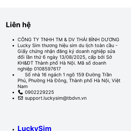
đi nước ngoài, chuyện mua SIM tại sân bay, tìm […]
Liên hệ
CÔNG TY TNHH TM & DV THÁI BÌNH DƯƠNG
Lucky Sim thương hiệu sim du lịch toàn cầu -
Giấy chứng nhận đăng ký doanh nghiệp sửa
đổi lần thứ 6 ngày 13/08/2025, cấp bởi Sở
KH&ĐT Thành phố Hà Nội. Mã số doanh
nghiệp 0108597617
Số nhà 16 ngách 1 ngõ 159 Đường Trần
Phú, Phường Hà Đông, Thành phố Hà Nội, Việt
Nam
0902229225
support.luckysim@tbdvn.vn
LuckySim