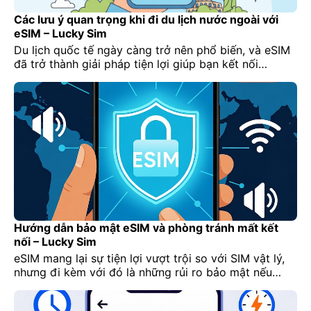
Các lưu ý quan trọng khi đi du lịch nước ngoài với
eSIM – Lucky Sim
Du lịch quốc tế ngày càng trở nên phổ biến, và eSIM
đã trở thành giải pháp tiện lợi giúp bạn kết nối
internet ngay khi vừa hạ cánh. Tuy nhiên, nếu không
nắm rõ một số lưu ý quan trọng, bạn có thể gặp tình
trạng mất sóng, phí roaming cao hoặc eSIM không
[…]
Hướng dẫn bảo mật eSIM và phòng tránh mất kết
nối – Lucky Sim
eSIM mang lại sự tiện lợi vượt trội so với SIM vật lý,
nhưng đi kèm với đó là những rủi ro bảo mật nếu
không quản lý đúng cách. Ngoài ra, việc mất kết nối
khi sử dụng eSIM cũng có thể ảnh hưởng nghiêm