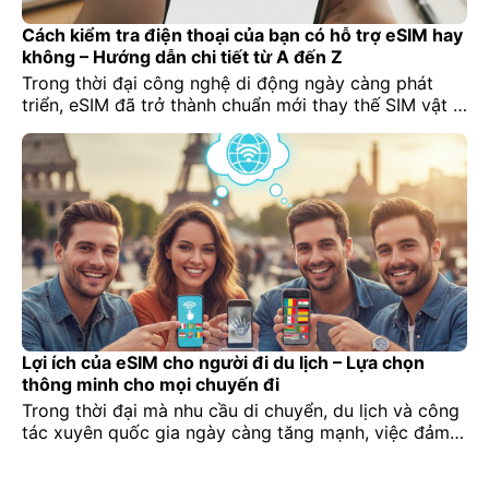
Cách kiểm tra điện thoại của bạn có hỗ trợ eSIM hay
không – Hướng dẫn chi tiết từ A đến Z
Trong thời đại công nghệ di động ngày càng phát
triển, eSIM đã trở thành chuẩn mới thay thế SIM vật lý
truyền thống. Tuy nhiên, không phải ai cũng biết điện
thoại của mình có hỗ trợ eSIM hay không. Việc kiểm
tra trước khi mua eSIM là điều cực kỳ quan trọng để
[…]
Lợi ích của eSIM cho người đi du lịch – Lựa chọn
thông minh cho mọi chuyến đi
Trong thời đại mà nhu cầu di chuyển, du lịch và công
tác xuyên quốc gia ngày càng tăng mạnh, việc đảm
bảo kết nối internet ổn định trở thành yếu tố không
thể thiếu đối với bất kỳ ai. Đặc biệt với những người