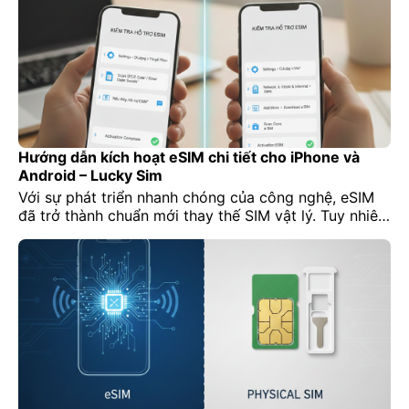
và vì sao eSIM được xem là tương lai của ngành viễn
thông.
Hướng dẫn kích hoạt eSIM chi tiết cho iPhone và
Android – Lucky Sim
Với sự phát triển nhanh chóng của công nghệ, eSIM
đã trở thành chuẩn mới thay thế SIM vật lý. Tuy nhiên,
nhiều người vẫn bỡ ngỡ không biết cách kích hoạt
eSIM trên điện thoại iPhone hay Android. Bài viết này
sẽ hướng dẫn bạn từng bước, chi tiết, kèm mẹo để
eSIM hoạt […]