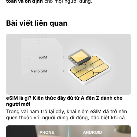
toàn và ổn định
cho mọi người dùng.
Bài viết liên quan
eSIM là gì? Kiến thức đầy đủ từ A đến Z dành cho
người mới
Trong vài năm trở lại đây, khái niệm eSIM đã trở nên
quen thuộc với người dùng di động, đặc biệt khi các
dòng iPhone mới bắt đầu loại bỏ hoàn toàn khe SIM
vật lý tại nhiều thị trường. Tuy nhiên, không phải ai
cũng thực sự hiểu eSIM là gì, cách hoạt động ra sao,