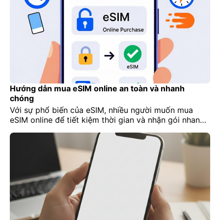
trọng đến công việc, du lịch hoặc liên lạc […]
Hướng dẫn mua eSIM online an toàn và nhanh
chóng
Với sự phổ biến của eSIM, nhiều người muốn mua
eSIM online để tiết kiệm thời gian và nhận gói nhanh
chóng mà không cần tới cửa hàng. Tuy nhiên, nếu
không cẩn thận, bạn có thể gặp mã QR giả, gói
không hoạt động hoặc lừa đảo online. Bài viết này
của Lucky Sim […]