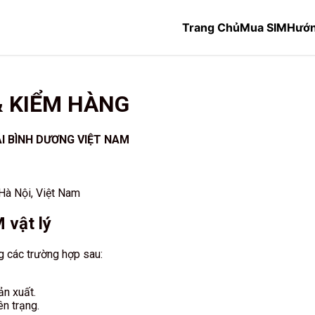
Trang Chủ
Mua SIM
Hướn
& KIỂM HÀNG
I BÌNH DƯƠNG VIỆT NAM
 Hà Nội, Việt Nam
 vật lý
g các trường hợp sau:
ản xuất.
n trạng.