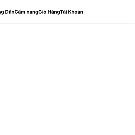
g Dẫn
Cẩm nang
Giỏ Hàng
Tài Khoản