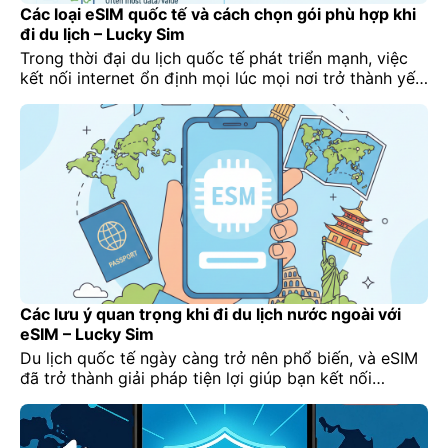
Các loại eSIM quốc tế và cách chọn gói phù hợp khi
đi du lịch – Lucky Sim
Trong thời đại du lịch quốc tế phát triển mạnh, việc
kết nối internet ổn định mọi lúc mọi nơi trở thành yếu
tố quan trọng. Với eSIM quốc tế, người dùng không
còn phải lo mua SIM vật lý ở nước ngoài, xếp hàng
tại sân bay hay tốn phí roaming đắt đỏ. Tuy […]
Các lưu ý quan trọng khi đi du lịch nước ngoài với
eSIM – Lucky Sim
Du lịch quốc tế ngày càng trở nên phổ biến, và eSIM
đã trở thành giải pháp tiện lợi giúp bạn kết nối
internet ngay khi vừa hạ cánh. Tuy nhiên, nếu không
nắm rõ một số lưu ý quan trọng, bạn có thể gặp tình
trạng mất sóng, phí roaming cao hoặc eSIM không