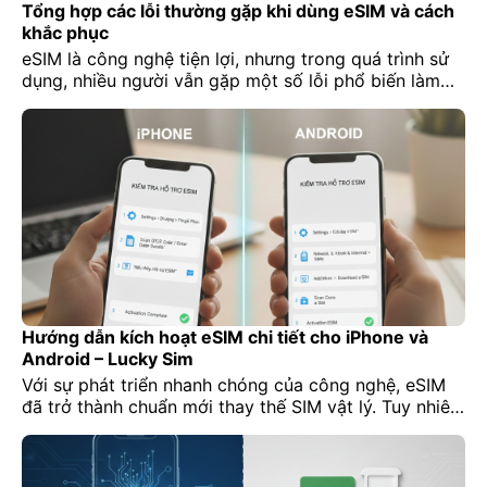
Tổng hợp các lỗi thường gặp khi dùng eSIM và cách
khắc phục
eSIM là công nghệ tiện lợi, nhưng trong quá trình sử
dụng, nhiều người vẫn gặp một số lỗi phổ biến làm
gián đoạn kết nối, ảnh hưởng đến trải nghiệm internet
và liên lạc. Bài viết này của Lucky Sim tổng hợp các
lỗi thường gặp khi dùng eSIM trên iPhone và Android,
đồng […]
Hướng dẫn kích hoạt eSIM chi tiết cho iPhone và
Android – Lucky Sim
Với sự phát triển nhanh chóng của công nghệ, eSIM
đã trở thành chuẩn mới thay thế SIM vật lý. Tuy nhiên,
nhiều người vẫn bỡ ngỡ không biết cách kích hoạt
eSIM trên điện thoại iPhone hay Android. Bài viết này
sẽ hướng dẫn bạn từng bước, chi tiết, kèm mẹo để