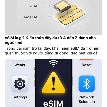
eSIM là gì? Kiến thức đầy đủ từ A đến Z dành cho
người mới
Trong vài năm trở lại đây, khái niệm eSIM đã trở nên
quen thuộc với người dùng di động, đặc biệt khi các
dòng iPhone mới bắt đầu loại bỏ hoàn toàn khe SIM
vật lý tại nhiều thị trường. Tuy nhiên, không phải ai
cũng thực sự hiểu eSIM là gì, cách hoạt động ra sao,
và vì sao eSIM được xem là tương lai của ngành viễn
thông.