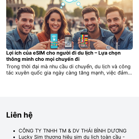
[…]
Lợi ích của eSIM cho người đi du lịch – Lựa chọn
thông minh cho mọi chuyến đi
Trong thời đại mà nhu cầu di chuyển, du lịch và công
tác xuyên quốc gia ngày càng tăng mạnh, việc đảm
bảo kết nối internet ổn định trở thành yếu tố không
thể thiếu đối với bất kỳ ai. Đặc biệt với những người
đi nước ngoài, chuyện mua SIM tại sân bay, tìm […]
Liên hệ
CÔNG TY TNHH TM & DV THÁI BÌNH DƯƠNG
Lucky Sim thương hiệu sim du lịch toàn cầu -