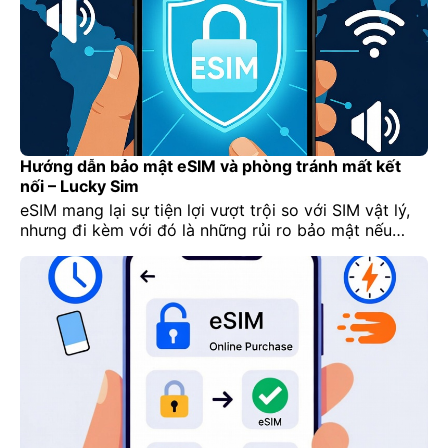
[…]
Hướng dẫn bảo mật eSIM và phòng tránh mất kết
nối – Lucky Sim
eSIM mang lại sự tiện lợi vượt trội so với SIM vật lý,
nhưng đi kèm với đó là những rủi ro bảo mật nếu
không quản lý đúng cách. Ngoài ra, việc mất kết nối
khi sử dụng eSIM cũng có thể ảnh hưởng nghiêm
trọng đến công việc, du lịch hoặc liên lạc […]