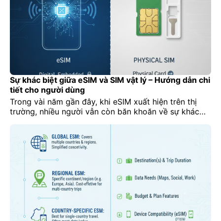
eSIM hoạt […]
Sự khác biệt giữa eSIM và SIM vật lý – Hướng dẫn chi
tiết cho người dùng
Trong vài năm gần đây, khi eSIM xuất hiện trên thị
trường, nhiều người vẫn còn băn khoăn về sự khác
biệt giữa eSIM và SIM vật lý truyền thống. Việc hiểu
rõ sẽ giúp bạn chọn giải pháp phù hợp nhất cho điện
thoại, công tác, du lịch hay nhu cầu sử dụng dữ […]