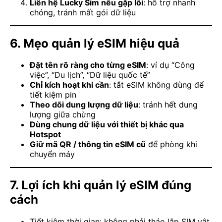
Liên hệ Lucky Sim nếu gặp lỗi
: hỗ trợ nhanh
chóng, tránh mất gói dữ liệu
6. Mẹo quản lý eSIM hiệu quả
Đặt tên rõ ràng cho từng eSIM
: ví dụ “Công
việc”, “Du lịch”, “Dữ liệu quốc tế”
Chỉ kích hoạt khi cần
: tắt eSIM không dùng để
tiết kiệm pin
Theo dõi dung lượng dữ liệu
: tránh hết dung
lượng giữa chừng
Dùng chung dữ liệu với thiết bị khác qua
Hotspot
Giữ mã QR / thông tin eSIM cũ
để phòng khi
chuyển máy
7. Lợi ích khi quản lý eSIM đúng
cách
Tiết kiệm thời gian: không phải tháo lắp SIM vật