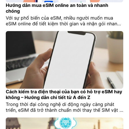
Hướng dẫn mua eSIM online an toàn và nhanh
chóng
Với sự phổ biến của eSIM, nhiều người muốn mua
eSIM online để tiết kiệm thời gian và nhận gói nhanh
chóng mà không cần tới cửa hàng. Tuy nhiên, nếu
không cẩn thận, bạn có thể gặp mã QR giả, gói
không hoạt động hoặc lừa đảo online. Bài viết này
của Lucky Sim […]
Cách kiểm tra điện thoại của bạn có hỗ trợ eSIM hay
không – Hướng dẫn chi tiết từ A đến Z
Trong thời đại công nghệ di động ngày càng phát
triển, eSIM đã trở thành chuẩn mới thay thế SIM vật lý
truyền thống. Tuy nhiên, không phải ai cũng biết điện
thoại của mình có hỗ trợ eSIM hay không. Việc kiểm
tra trước khi mua eSIM là điều cực kỳ quan trọng để