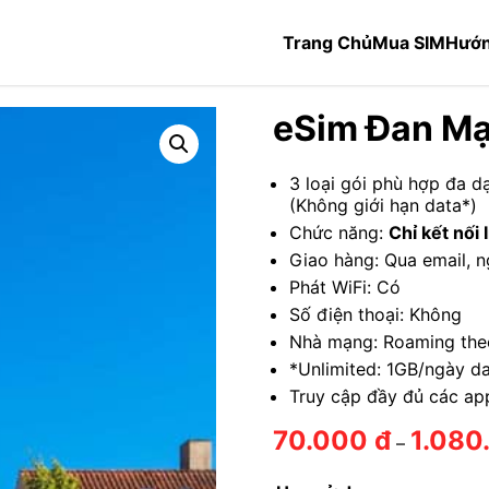
Trang Chủ
Mua SIM
Hướn
eSim Đan M
3 loại gói phù hợp đa d
(Không giới hạn data*)
Chức năng:
Chỉ kết nối 
Giao hàng: Qua email, n
Phát WiFi: Có
Số điện thoại: Không
Nhà mạng: Roaming the
*Unlimited: 1GB/ngày da
Truy cập đầy đủ các ap
70.000
đ
1.080
–