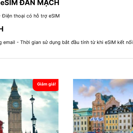
ua eSIM ĐAN MẠCH
 Điện thoại có hỗ trợ eSIM
H
g email - Thời gian sử dụng bắt đầu tính từ khi eSIM kết 
Giảm giá!