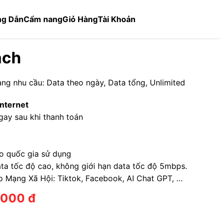
g Dẫn
Cẩm nang
Giỏ Hàng
Tài Khoản
ạch
ạng nhu cầu: Data theo ngày, Data tổng, Unlimited
Internet
gay sau khi thanh toán
o quốc gia sử dụng
ta tốc độ cao, không giới hạn data tốc độ 5mbps.
p Mạng Xã Hội: Tiktok, Facebook, AI Chat GPT, …
.000
đ