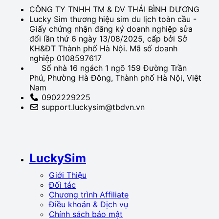
CÔNG TY TNHH TM & DV THÁI BÌNH DƯƠNG
Lucky Sim thương hiệu sim du lịch toàn cầu -
Giấy chứng nhận đăng ký doanh nghiệp sửa
đổi lần thứ 6 ngày 13/08/2025, cấp bởi Sở
KH&ĐT Thành phố Hà Nội. Mã số doanh
nghiệp 0108597617
Số nhà 16 ngách 1 ngõ 159 Đường Trần
Phú, Phường Hà Đông, Thành phố Hà Nội, Việt
Nam
0902229225
support.luckysim@tbdvn.vn
LuckySim
Giới Thiệu
Đối tác
Chương trình Affiliate
Điều khoản & Dịch vụ
Chính sách bảo mật