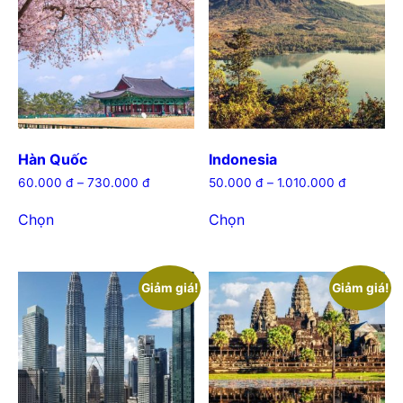
Hàn Quốc
Indonesia
60.000
đ
–
730.000
đ
50.000
đ
–
1.010.000
đ
Chọn
Chọn
Giảm giá!
Giảm giá!