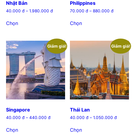
Nhật Bản
Philippines
40.000
đ
–
1.980.000
đ
70.000
đ
–
880.000
đ
Chọn
Chọn
Giảm giá!
Giảm giá!
Singapore
Thái Lan
40.000
đ
–
440.000
đ
40.000
đ
–
1.050.000
đ
Chọn
Chọn